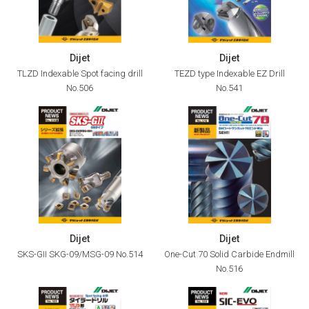
Dijet
Dijet
TLZD Indexable Spot facing drill
TEZD type Indexable EZ Drill
No.506
No.541
Dijet
Dijet
SKS-GII SKG-09/MSG-09 No.514
One-Cut 70 Solid Carbide Endmill
No.516